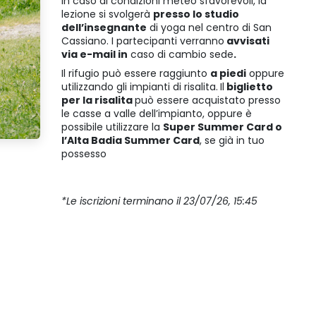
In caso di condizioni meteo sfavorevoli, la
lezione si svolgerà
presso lo studio
dell’insegnante
di yoga nel centro di San
Cassiano. I partecipanti verranno
avvisati
via e-mail in
caso di cambio sede
.
Il rifugio può essere raggiunto
a piedi
oppure
utilizzando gli impianti di risalita.
Il
biglietto
per la risalita
può essere acquistato presso
le casse a valle dell’impianto, oppure è
possibile utilizzare la
Super Summer Card o
l’Alta Badia Summer Card
, se già in tuo
possesso
*Le iscrizioni terminano il 23/07/26, 15:45