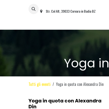
Passa al contenuto
Str. Col Alt, 39033 Corvara in Badia BZ
TUTTO
ACCESSOR
Yoga in
Tutti gli eventi
Yoga in quota con Alexandra Din
Yoga in quota con Alexandra
Din