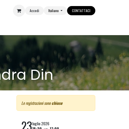
Accedi
Italiano
CONTATTACI
E
EVENTI
OUTLET
ndra Din
Le registrazioni sono
chiuse
23
luglio 2026
15:30
17:00