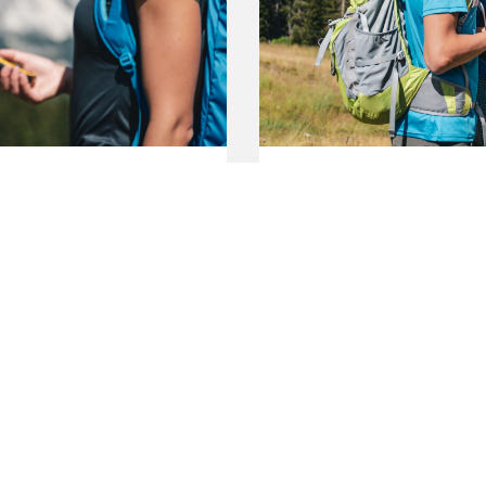
Info
Luogo di ritrovo: infopoint Piz L
Durata: 1.30h
Prezzo: 10€ a persona