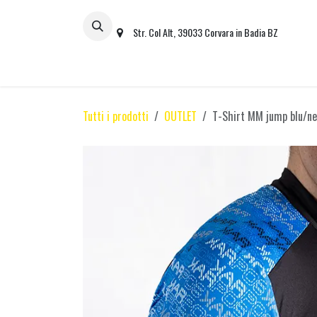
Passa al contenuto
Str. Col Alt, 39033 Corvara in Badia BZ
TUTTO
ACCESSOR
Tutti i prodotti
OUTLET
T-Shirt MM jump blu/ne