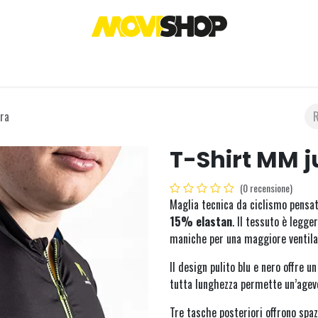
I
ABBIGLIAMENTO
ABBIGLIAMENTO SPORT
PETFRIENDLY
ESPERIENZ
ra
T-Shirt MM 
(0 recensione)
Maglia tecnica da ciclismo pensata
15% elastan
. Il tessuto è legge
maniche per una maggiore ventila
Il design pulito blu e nero offre u
tutta lunghezza permette un’agevo
Tre tasche posteriori offrono spazi