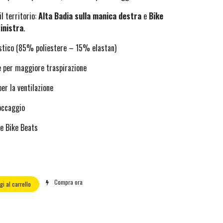
l territorio:
Alta Badia sulla manica destra
e
Bike
inistra
.
stico (85% poliestere – 15% elastan)
e per maggiore traspirazione
er la ventilazione
occaggio
 e Bike Beats
Compra ora
i al carrello