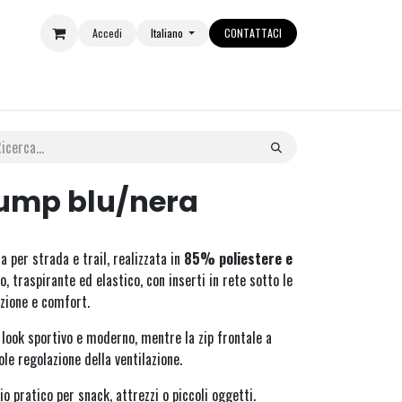
Accedi
Italiano
CONTATTACI
E
EVENTI
OUTLET
jump blu/nera
 per strada e trail, realizzata in
85% poliestere e
ro, traspirante ed elastico, con inserti in rete sotto le
zione e comfort.
n look sportivo e moderno, mentre la zip frontale a
le regolazione della ventilazione.
o pratico per snack, attrezzi o piccoli oggetti.