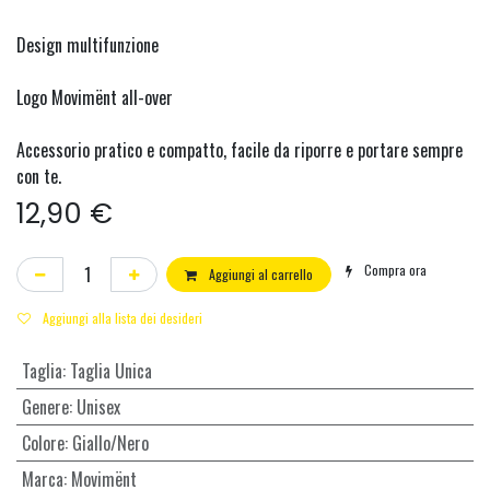
Design multifunzione
Logo Movimënt all-over
Accessorio pratico e compatto, facile da riporre e portare sempre
con te.
12,90
€
Compra ora
Aggiungi al carrello
Aggiungi alla lista dei desideri
Taglia
:
Taglia Unica
Genere
:
Unisex
Colore
:
Giallo/Nero
Marca
:
Movimënt