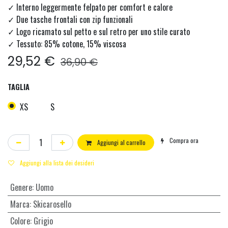
✓ Interno leggermente felpato per comfort e calore
✓ Due tasche frontali con zip funzionali
✓ Logo ricamato sul petto e sul retro per uno stile curato
✓ Tessuto: 85% cotone, 15% viscosa
29,52
€
36,90
€
TAGLIA
XS
S
Compra ora
Aggiungi al carrello
Aggiungi alla lista dei desideri
Genere
:
Uomo
Marca
:
Skicarosello
Colore
:
Grigio