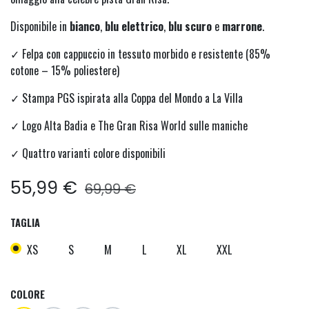
Disponibile in
bianco
,
blu elettrico
,
blu scuro
e
marrone
.
✓ Felpa con cappuccio in tessuto morbido e resistente (85%
cotone – 15% poliestere)
✓ Stampa PGS ispirata alla Coppa del Mondo a La Villa
✓ Logo Alta Badia e The Gran Risa World sulle maniche
✓ Quattro varianti colore disponibili
55,99
€
69,99
€
TAGLIA
XS
S
M
L
XL
XXL
COLORE