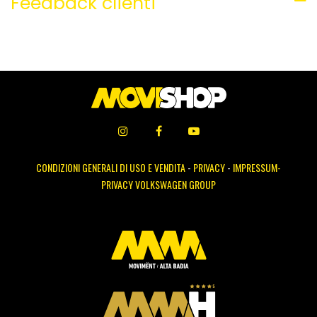
Feedback clienti
CONDIZIONI GENERALI DI USO E VENDITA
-
PRIVACY
-
IMPRESSUM-
PRIVACY VOLKSWAGEN GROUP