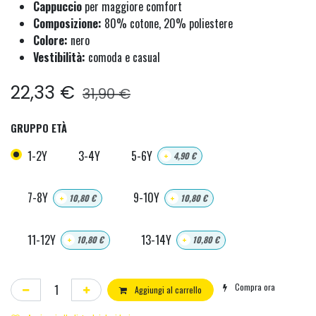
Cappuccio
per maggiore comfort
Composizione:
80% cotone, 20% poliestere
Colore:
nero
Vestibilità:
comoda e casual
22,33
€
31,90
€
GRUPPO ETÀ
1-2Y
3-4Y
5-6Y
+
4,90
€
7-8Y
9-10Y
+
10,80
€
+
10,80
€
11-12Y
13-14Y
+
10,80
€
+
10,80
€
Compra ora
Aggiungi al carrello