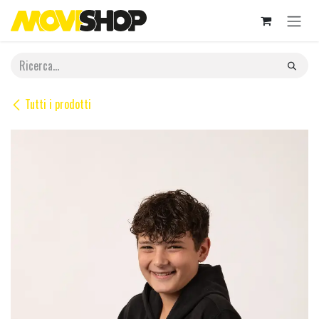
Passa al contenuto
Tutti i prodotti