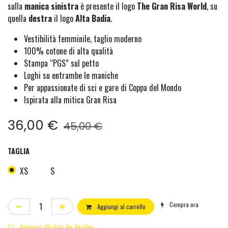
sulla
manica sinistra
è presente il logo
The Gran Risa World
, su
quella
destra
il logo
Alta Badia
.
Vestibilità femminile, taglio moderno
100% cotone di alta qualità
Stampa “PGS” sul petto
Loghi su entrambe le maniche
Per appassionate di sci e gare di Coppa del Mondo
Ispirata alla mitica Gran Risa
36,00
€
45,00
€
TAGLIA
XS
S
Compra ora
Aggiungi al carrello
Aggiungi alla lista dei desideri