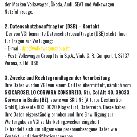
der Marken Volkswagen, Škoda, Audi, SEAT und Volkswagen
Nutzfahrzeuge.
2. Datenschutzbeauftragter (DSB) – Kontakt
Der von VGI benannte Datenschutzbeauftragte (DSB) steht Ihnen
für Fragen zur Verfügung:
- E-mail:
dpo@volkswagengroup.it;
- Post: Volkswagen Group Italia S.p.A., Viale G. R. Gumpert 1, 37137
Verona, z. Hd. DSB
3. Zwecke und Rechtsgrundlagen der Verarbeitung
Ihre Daten wurden VGI von einem Dritten übermittelt, nämlich vom
SKICAROSELLO CORVARA CONSORZIO, Str. Col Alt 40, 39033
Corvara in Badia (BZ)
, sowie von SKILINE (Alturos Destination
GmbH), Lakeside B03, 9020 Klagenfurt, Österreich. Diese haben
Ihre Daten eigenständig erhoben und Ihre Einwilligung zur
Weitergabe an VGI zu Marketingzwecken eingeholt.
Es handelt sich um allgemeine personenbezogene Daten wie
Kontakt- und Identifikationsangaben.