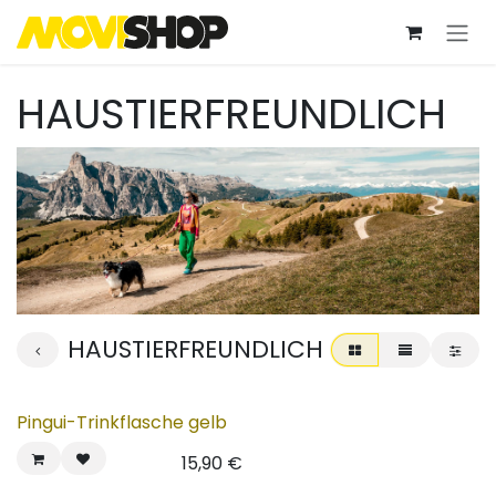
Zum Inhalt springen
HAUSTIERFREUNDLICH
HAUSTIERFREUNDLICH
Pingui-Trinkflasche gelb
15,90
€