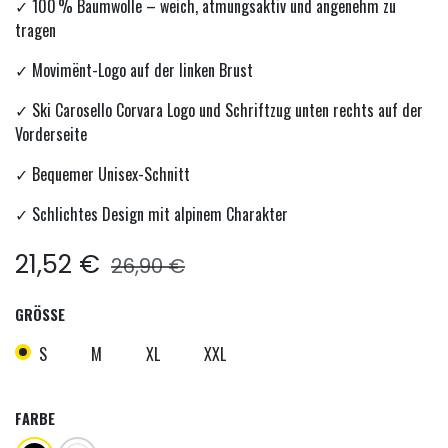
✓ 100 % Baumwolle – weich, atmungsaktiv und angenehm zu
tragen
✓ Movimënt-Logo auf der linken Brust
✓ Ski Carosello Corvara Logo und Schriftzug unten rechts auf der
Vorderseite
✓ Bequemer Unisex-Schnitt
✓ Schlichtes Design mit alpinem Charakter
21,52
€
26,90
€
GRÖSSE
S
M
XL
XXL
FARBE